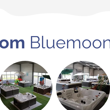
oom
Bluemoon