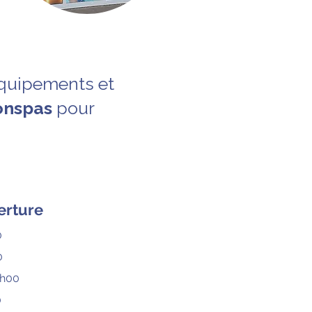
équipements et
onspas
pour
erture
0
0
8h00
0