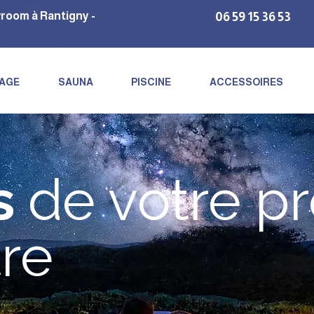
room à Rantigny -
06 59 15 36 53
NAGE
SAUNA
PISCINE
ACCESSOIRES
s
de votre pr
re