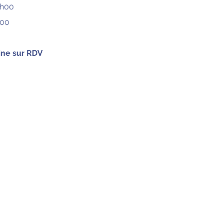
8h00
h00
ine sur RDV